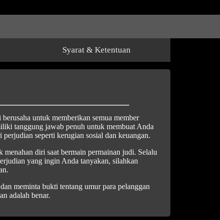
Syarat & Ketentuan
ami berusaha untuk memberikan semua member
emiliki tanggung jawab penuh untuk membuat Anda
perjudian seperti kerugian sosial dan keuangan.
 menahan diri saat bermain permainan judi. Selalu
perjudian yang ingin Anda tanyakan, silahkan
an.
dan meminta bukti tentang umur para pelanggan
an adalah benar.