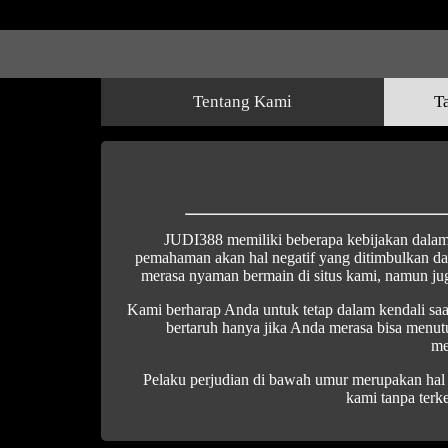
Tentang Kami
T
JUDI388 memiliki beberapa kebijakan dalam
pemahaman akan hal negatif yang ditimbulkan da
merasa nyaman bermain di situs kami, namun jug
Kami berharap Anda untuk tetap dalam kendali saa
bertaruh hanya jika Anda merasa bisa menutu
me
Pelaku perjudian di bawah umur merupakan hal
kami tanpa terk