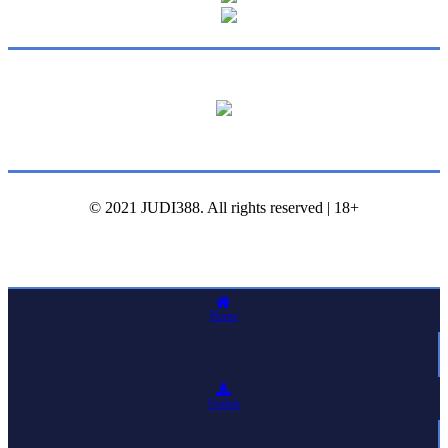
© 2021 JUDI388. All rights reserved | 18+
Home
Unduh