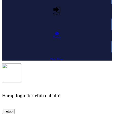
Masuk
Promo
Hub. Kami
Harap login terlebih dahulu!
Tutup