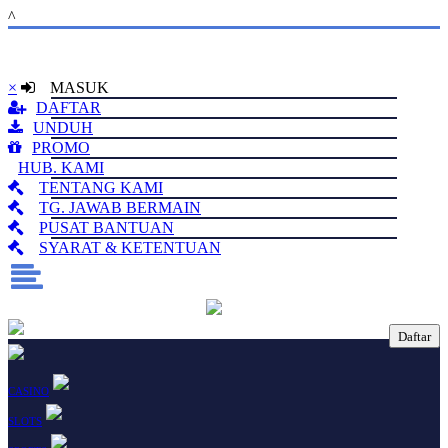
^
xo**qe Berhasil Withdraw Rp 6.555,00
×
MASUK
DAFTAR
UNDUH
PROMO
HUB. KAMI
TENTANG KAMI
TG. JAWAB BERMAIN
PUSAT BANTUAN
SYARAT & KETENTUAN
Daftar
CASINO
SLOTS