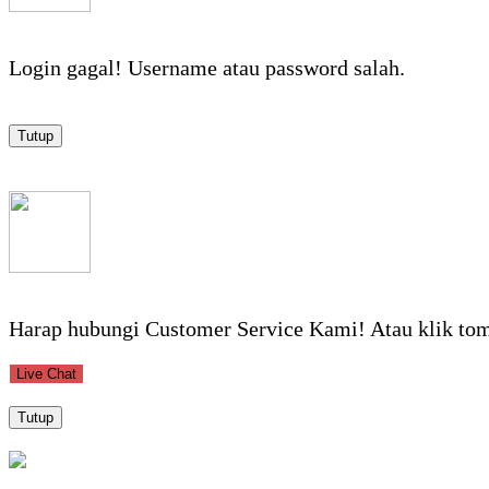
Login gagal! Username atau password salah.
Tutup
Harap hubungi Customer Service Kami! Atau klik tom
Live Chat
Tutup