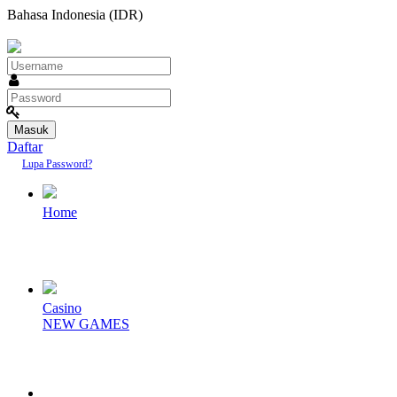
Bahasa Indonesia (IDR)
Daftar
Lupa Password?
Home
Casino
NEW GAMES