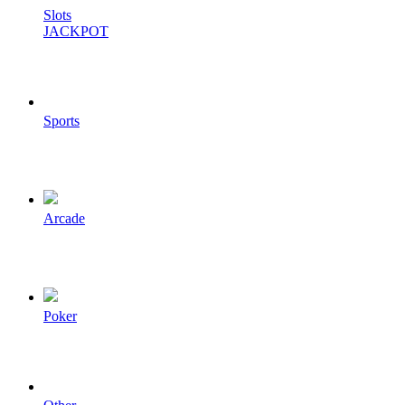
Slots
JACKPOT
Sports
Arcade
Poker