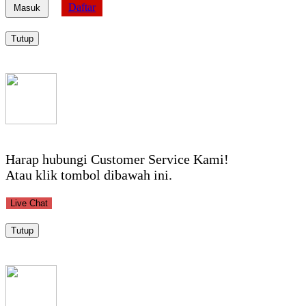
Daftar
Tutup
Harap hubungi Customer Service Kami!
Atau klik tombol dibawah ini.
Live Chat
Tutup