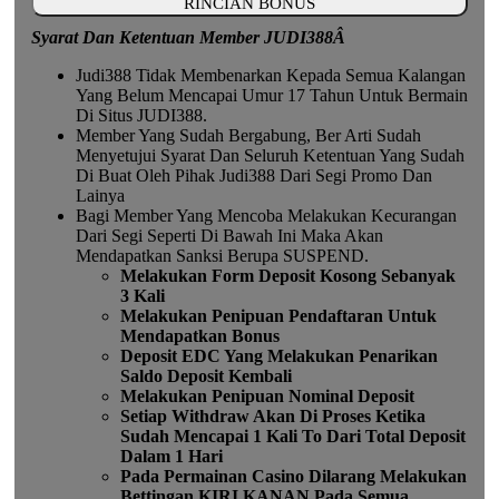
RINCIAN BONUS
Syarat Dan Ketentuan Member JUDI388Â
Judi388 Tidak Membenarkan Kepada Semua Kalangan
Yang Belum Mencapai Umur 17 Tahun Untuk Bermain
Di Situs JUDI388.
Member Yang Sudah Bergabung, Ber Arti Sudah
Menyetujui Syarat Dan Seluruh Ketentuan Yang Sudah
Di Buat Oleh Pihak Judi388 Dari Segi Promo Dan
Lainya
Bagi Member Yang Mencoba Melakukan Kecurangan
Dari Segi Seperti Di Bawah Ini Maka Akan
Mendapatkan Sanksi Berupa SUSPEND.
Melakukan Form Deposit Kosong Sebanyak
3 Kali
Melakukan Penipuan Pendaftaran Untuk
Mendapatkan Bonus
Deposit EDC Yang Melakukan Penarikan
Saldo Deposit Kembali
Melakukan Penipuan Nominal Deposit
Setiap Withdraw Akan Di Proses Ketika
Sudah Mencapai 1 Kali To Dari Total Deposit
Dalam 1 Hari
Pada Permainan Casino Dilarang Melakukan
Bettingan KIRI KANAN Pada Semua