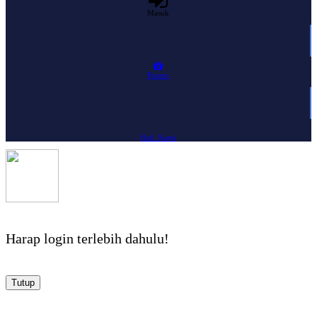
Masuk
Promo
Hub. Kami
Harap login terlebih dahulu!
Tutup