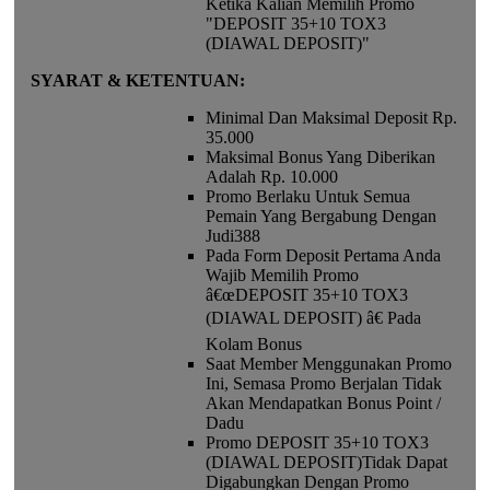
Ketika Kalian Memilih Promo
"DEPOSIT 35+10 TOX3
(DIAWAL DEPOSIT)"
SYARAT & KETENTUAN:
Minimal Dan Maksimal Deposit Rp.
35.000
Maksimal Bonus Yang Diberikan
Adalah Rp. 10.000
Promo Berlaku Untuk Semua
Pemain Yang Bergabung Dengan
Judi388
Pada Form Deposit Pertama Anda
Wajib Memilih Promo
â€œDEPOSIT 35+10 TOX3
(DIAWAL DEPOSIT) â€ Pada
Kolam Bonus
Saat Member Menggunakan Promo
Ini, Semasa Promo Berjalan Tidak
Akan Mendapatkan Bonus Point /
Dadu
Promo DEPOSIT 35+10 TOX3
(DIAWAL DEPOSIT)Tidak Dapat
Digabungkan Dengan Promo