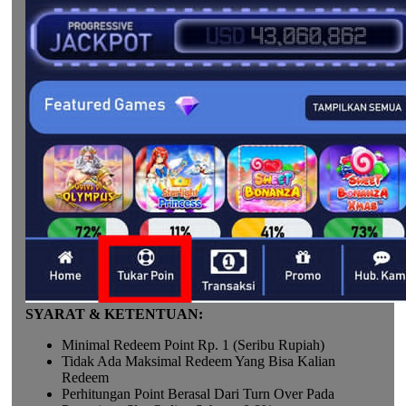
SYARAT & KETENTUAN:
Minimal Redeem Point Rp. 1 (Seribu Rupiah)
Tidak Ada Maksimal Redeem Yang Bisa Kalian
Redeem
Perhitungan Point Berasal Dari Turn Over Pada