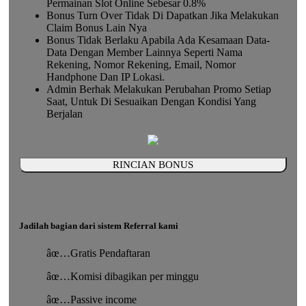
Permainan Slot Online Sebesar 0.8%
Bonus Turn Over Tidak Di Dapatkan Jika Melakukan
Claim Bonus Lain Nya
Bonus Tidak Berlaku Apabila Ada Kesamaan Data-
Data Dengan Member Lainnya Seperti Nama
Rekening, Nomor Rekening, Email, Nomor
Handphone Dan IP Lokasi.
Admin Berhak Melakukan Perubahan Promo Setiap
Saat, Untuk Di Sesuaikan Dengan Kondisi Yang
Berjalan
RINCIAN BONUS
Jadilah bagian dari sistem Referral kami
âœ…Gratis Pendaftaran
âœ…Komisi dibagikan per minggu
âœ…Passive income