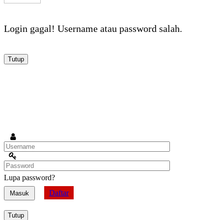
Login gagal! Username atau password salah.
Tutup
Lupa password?
Daftar
Tutup