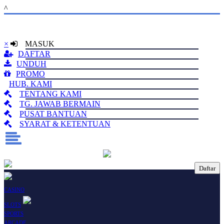
^
×
MASUK
DAFTAR
UNDUH
PROMO
HUB. KAMI
TENTANG KAMI
TG. JAWAB BERMAIN
PUSAT BANTUAN
SYARAT & KETENTUAN
Daftar
CASINO
SLOTS
SPORTS
ARCADE