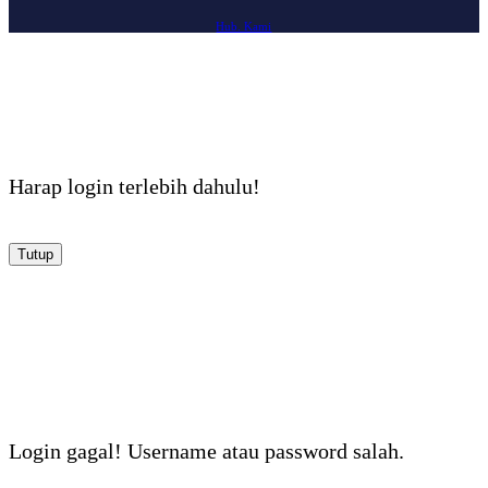
Hub. Kami
Harap login terlebih dahulu!
Tutup
Login gagal! Username atau password salah.